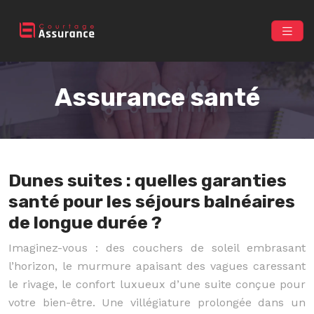
Assurance santé
Dunes suites : quelles garanties
santé pour les séjours balnéaires
de longue durée ?
Imaginez-vous : des couchers de soleil embrasant
l’horizon, le murmure apaisant des vagues caressant
le rivage, le confort luxueux d’une suite conçue pour
votre bien-être. Une villégiature prolongée dans un